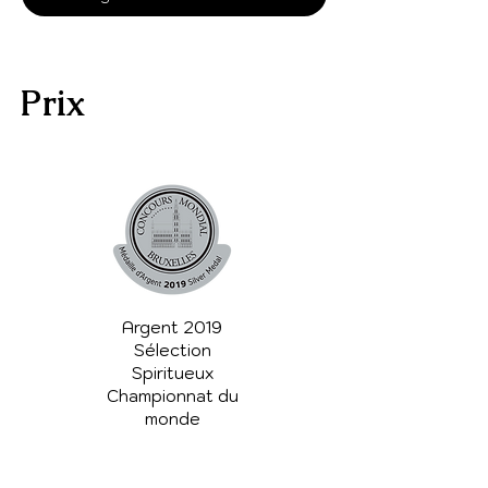
graine de paradis, la pomme verte, 
la pêche, la main de bouddha, le 
thym citronné, la lime kaffir. Le côté 
terreux du Cockney's classique est 
Prix
omis et une infusion de pêche et de 
pomme donne un arrière-goût 
particulièrement vif.
Argent 2019
Sélection
Spiritueux
Championnat du
monde