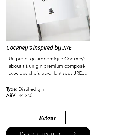
Cockney's inspired by JRE
Un projet gastronomique Cockney's 
aboutit à un gin premium composé 
avec des chefs travaillant sous JRE. 
JRE ? Ce sont les Jeunes 
Restaurateurs d'Europe.

Type:
Distilled gin
ABV :
44,2 %
Certaines des plantes utilisées sont 
le genévrier, la coriandre, la racine 
de réglisse, la racine d'angélique, la 
Retour
racine d'angélique, le poivre de 
sarawak, le poivre de cubeba, la 
Page suivante