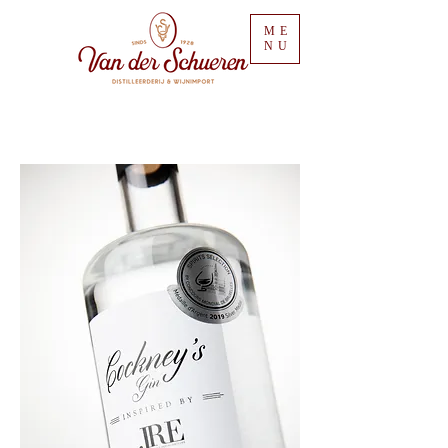
ME
NU