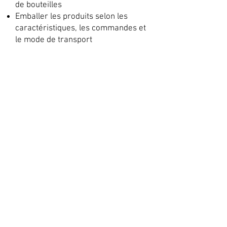
de bouteilles
Emballer les produits selon les
caractéristiques, les commandes et
le mode de transport
offrir
Vous rejoindrez une PME familiale
en forte croissance
Après une période de formation
réussie, vous pouvez vous lancer
de manière autonome
Un salaire compétitif
Vous travaillez du mardi au
vendredi de 8h à 17h30
Intéressé? Envoyez votre CV à
michiel@stokerijvds.be
et
convainquez-nous pourquoi vous
êtes le bon candidat avec une vraie