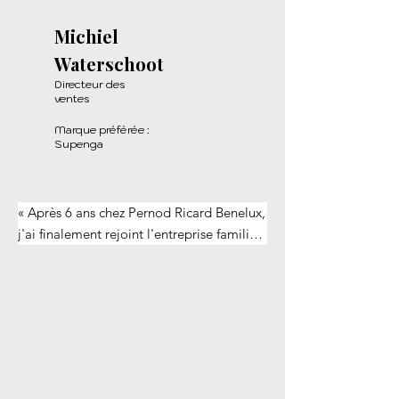
Michiel
Waterschoot
Directeur des
ventes
Marque préférée :
Supenga
« Après 6 ans chez Pernod Ricard Benelux, 
j'ai finalement rejoint l'entreprise familiale 
en janvier 2025. Nos marques que nous 
fabriquons dans la distillerie représentent 
à 100 % qui nous sommes en tant que 
personnes et en tant qu'entreprise : 
traditionnelles mais avec une touche 
d'innovation audacieuse. »