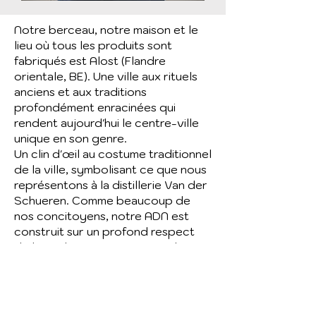
Notre berceau, notre maison et le
lieu où tous les produits sont
fabriqués est Alost (Flandre
orientale, BE). Une ville aux rituels
anciens et aux traditions
profondément enracinées qui
rendent aujourd'hui le centre-ville
unique en son genre.
Un clin d'œil au costume traditionnel
de la ville, symbolisant ce que nous
représentons à la distillerie Van der
Schueren. Comme beaucoup de
nos concitoyens, notre ADN est
construit sur un profond respect
de la tradition et une pointe de
rébellion, complétés par une
perspective ouverte sur le monde.
Pour notre entreprise, l’innovation
peut certainement s’ajouter à cela.