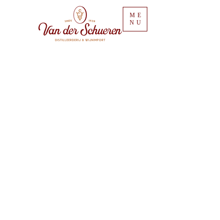
ME
NU