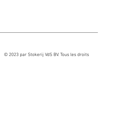
© 2023 par Stokerij VdS BV. Tous les droits
sont réservés
Distillerie VdS BV
Avertissement
Lion d'Orweg 19
Contact
9300 AALST
Service événementiel
LA BELGIQUE
Nouvelles
BE0678 747 404